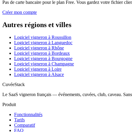
Pas de carte bancaire pour le plan Free. Vous gardez votre fichier clien
Créer mon compte
Autres régions et villes
Logiciel vigneron à
Roussillon
Logiciel vigneron à
Languedoc
Logiciel vigneron à
Rhône
Logiciel vigneron à
Bordeaux
Logiciel vigneron à
Bourgogne
Logiciel vigneron à
Champagne
Logiciel vigneron à
Loire
Logiciel vigneron à
Alsace
CuvéeStack
Le SaaS vigneron français — événements, cuvées, club, caveau. Sans 
Produit
Fonctionnalités
Tarifs
Comparatif
FAQ