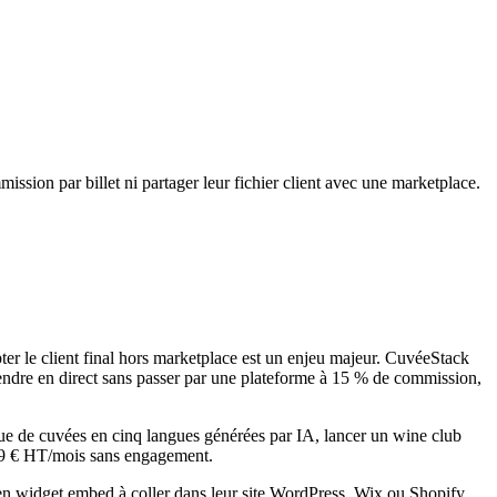
ission par billet ni partager leur fichier client avec une marketplace.
 le client final hors marketplace est un enjeu majeur.
CuvéeStack
 vendre en direct sans passer par une plateforme à 15 % de commission,
gue de cuvées en cinq langues générées par IA, lancer un wine club
 29 € HT/mois sans engagement.
 en widget embed à coller dans leur site WordPress, Wix ou Shopify