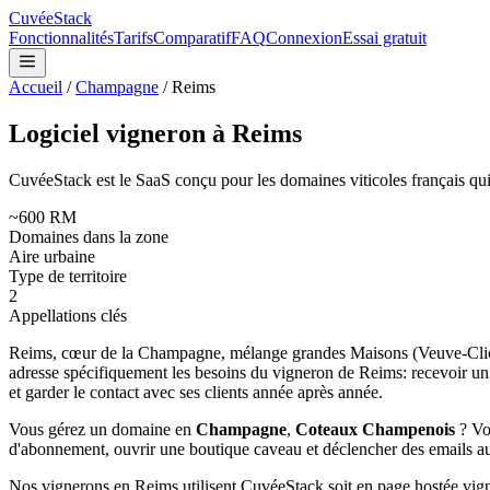
CuvéeStack
Fonctionnalités
Tarifs
Comparatif
FAQ
Connexion
Essai gratuit
Accueil
/
Champagne
/
Reims
Logiciel vigneron à
Reims
CuvéeStack est le SaaS conçu pour les domaines viticoles français qui v
~600 RM
Domaines dans la zone
Aire urbaine
Type de territoire
2
Appellations clés
Reims, cœur de la Champagne, mélange grandes Maisons (Veuve-Clicquot
adresse spécifiquement les besoins du vigneron de
Reims
: recevoir u
et garder le contact avec ses clients année après année.
Vous gérez un domaine en
Champagne
,
Coteaux Champenois
? Vo
d'abonnement, ouvrir une boutique caveau et déclencher des emails a
Nos vignerons en
Reims
utilisent CuvéeStack soit en page hostée vig