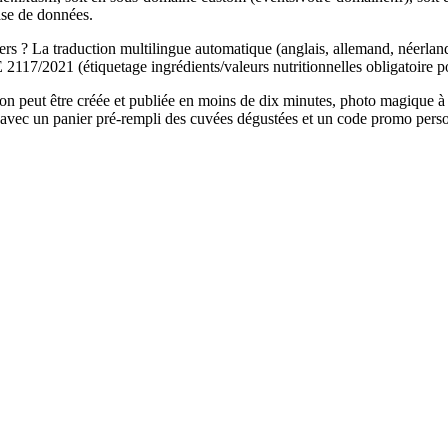
ase de données.
ers ? La traduction multilingue automatique (anglais, allemand, néerlanda
17/2021 (étiquetage ingrédients/valeurs nutritionnelles obligatoire po
 peut être créée et publiée en moins de dix minutes, photo magique à l'ap
t avec un panier pré-rempli des cuvées dégustées et un code promo perso