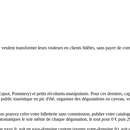
eulent transformer leurs visiteurs en clients fidèles, sans payer de comm
, Pommery) et petits récoltants-manipulants. Pour ces derniers, capter
n public touristique en pic d'été, organiser des dégustations en caveau,
us pouvez créer votre billetterie sans commission, publier votre catalo
utomatiques le soir même de chaque dégustation, le tout pour 0 € puis
ne.nxus.fr, soit en sous-domaine custom (events.votre-domaine.fr), soit