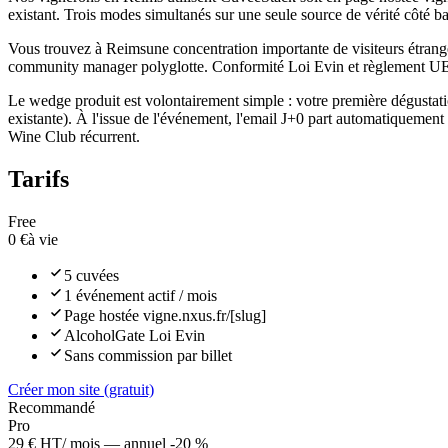
existant. Trois modes simultanés sur une seule source de vérité côté b
Vous trouvez à
Reims
une concentration importante de visiteurs étrang
community manager polyglotte. Conformité Loi Evin et règlement UE 21
Le wedge produit est volontairement simple : votre première dégustation
existante). À l'issue de l'événement, l'email J+0 part automatiquemen
Wine Club récurrent.
Tarifs
Free
0 €
à vie
5 cuvées
1 événement actif / mois
Page hostée vigne.nxus.fr/[slug]
AlcoholGate Loi Evin
Sans commission par billet
Créer mon site (gratuit)
Recommandé
Pro
29 € HT
/ mois — annuel -20 %