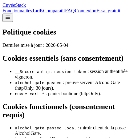
CuvéeStack
Fonctionnalités
Tarifs
Comparatif
FAQ
Connexion
Essai gratuit
Politique cookies
Dernière mise à jour : 2026-05-04
Cookies essentiels (sans consentement)
: session authentifiée
__Secure-authjs.session-token
vigneron.
: preuve serveur AlcoholGate
alcohol_gate_passed
(httpOnly, 30 jours).
: panier boutique (httpOnly).
cuvee_cart_*
Cookies fonctionnels (consentement
requis)
: miroir client de la passe
alcohol_gate_passed_local
AlcoholGate.