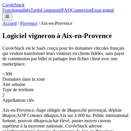
CuvéeStack
Fonctionnalités
Tarifs
Comparatif
FAQ
Connexion
Essai gratuit
Accueil
/
Provence
/
Aix-en-Provence
Logiciel vigneron à
Aix-en-Provence
CuvéeStack est le SaaS conçu pour les domaines viticoles français
qui veulent transformer leurs visiteurs en clients fidèles, sans payer
de commission par billet ni partager leur fichier client avec une
marketplace.
~300
Domaines dans la zone
Aire urbaine
Type de territoire
2
Appellations clés
Aix-en-Provence, étape obligée de l&apos;été provençal, déploie
l&apos;AOP Coteaux d&apos;Aix sur 4 000 ha. Public international
fortuné, pouvoir d&apos;achat élevé, panier moyen caveau
supérieur à la moyenne nationale.
CuvéeStack adresse