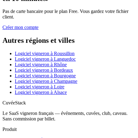
Pas de carte bancaire pour le plan Free. Vous gardez votre fichier
client.
Créer mon compte
Autres régions et villes
Logiciel vigneron à
Roussillon
Logiciel vigneron à
Languedoc
Logiciel vigneron à
Rhône
Logiciel vigneron à
Bordeaux
Logiciel vigneron à
Bourgogne
Logiciel vigneron à
Champagne
Logiciel vigneron à
Loire
Logiciel vigneron à
Alsace
CuvéeStack
Le SaaS vigneron français — événements, cuvées, club, caveau.
Sans commission par billet.
Produit