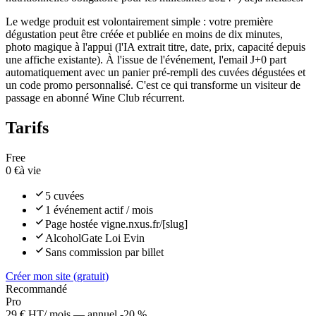
Le wedge produit est volontairement simple : votre première
dégustation peut être créée et publiée en moins de dix minutes,
photo magique à l'appui (l'IA extrait titre, date, prix, capacité depuis
une affiche existante). À l'issue de l'événement, l'email J+0 part
automatiquement avec un panier pré-rempli des cuvées dégustées et
un code promo personnalisé. C'est ce qui transforme un visiteur de
passage en abonné Wine Club récurrent.
Tarifs
Free
0 €
à vie
5 cuvées
1 événement actif / mois
Page hostée vigne.nxus.fr/[slug]
AlcoholGate Loi Evin
Sans commission par billet
Créer mon site (gratuit)
Recommandé
Pro
29 € HT
/ mois — annuel -20 %