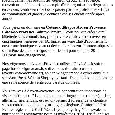
spécifiquement les besoins du vigneron de
Aix-en-Provence
:
recevoir un public touristique en pic d'été, organiser des dégustations
en caveau, vendre en direct sans passer par une plateforme à 15 %
de commission, et garder le contact avec ses clients année après
année.
Vous gérez un domaine en
Coteaux d&apos;Aix-en-Provence
,
Côtes-de-Provence Sainte-Victoire
? Vous pouvez créer votre
billetterie sans commission, publier votre catalogue de cuvées en
cinq langues générées par IA, lancer un wine club d'abonnement,
ouvrir une boutique caveau et déclencher des emails automatiques le
soir même de chaque dégustation, le tout pour 0 € puis 29 €
HT/mois sans engagement.
Nos vignerons en
Aix-en-Provence
utilisent CuvéeStack soit en
page hostée vigne.nxus.fr, soit en sous-domaine custom
(events.votre-domaine.fr), soit en widget embed à coller dans leur
site WordPress, Wix ou Shopify existant. Trois modes simultanés sur
une seule source de vérité côté base de données.
Vous trouvez à
Aix-en-Provence
une concentration importante de
visiteurs étrangers ? La traduction multilingue automatique (anglais,
allemand, néerlandais, espagnol) permet d'adresser cette clientèle
sans recruter un community manager polyglotte. Conformité Loi
Evin et règlement UE 2117/2021 (étiquetage ingrédients/valeurs
nutritionnelles obligatoire pour les millésimes 2024+) déjà incluses.